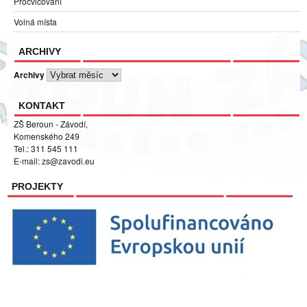
Procvičování
Volná místa
ARCHIVY
Archivy
KONTAKT
ZŠ Beroun - Závodí,
Komenského 249
Tel.: 311 545 111
E-mail:
zs@zavodi.eu
PROJEKTY