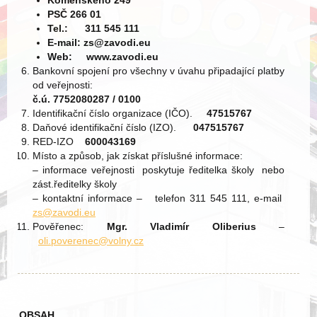
Komenského 249
PSČ 266 01
Tel.: 311 545 111
E-mail: zs@zavodi.eu
Web: www.zavodi.eu
Bankovní spojení pro všechny v úvahu připadající platby
od veřejnosti:
č.ú.
7752080287 / 0100
Identifikační číslo organizace (IČO).
47515767
Daňové identifikační číslo (IZO).
0
47515767
RED-IZO
600043169
Místo a způsob, jak získat příslušné informace:
– informace veřejnosti poskytuje ředitelka školy nebo
zást.ředitelky školy
– kontaktní informace – telefon 311 545 111, e-mail
zs@zavodi.eu
Pověřenec:
Mgr. Vladimír Oliberius
–
oli.poverenec@volny.cz
OBSAH