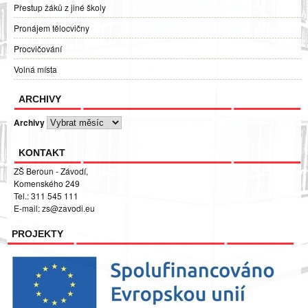
Přestup žáků z jiné školy
Pronájem tělocvičny
Procvičování
Volná místa
ARCHIVY
Archivy
KONTAKT
ZŠ Beroun - Závodí,
Komenského 249
Tel.: 311 545 111
E-mail:
zs@zavodi.eu
PROJEKTY