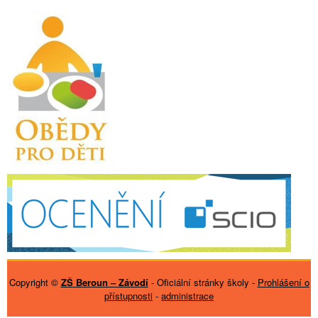
Copyright ©
ZŠ Beroun – Závodí
- Oficiální stránky školy -
Prohlášení o
přístupnosti
-
administrace