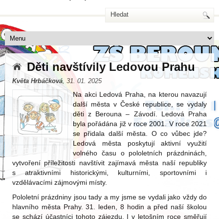
Děti navštívily Ledovou Prahu
Květa Hrbáčková
, 31. 01. 2025
Na akci Ledová Praha, na kterou navazují
další města v České republice, se vydaly
děti z Berouna – Závodí. Ledová Praha
byla pořádána již v roce 2001. V roce 2021
se přidala další města. O co vůbec jde?
Ledová města poskytují aktivní využití
volného času o pololetních prázdninách,
vytvoření příležitosti navštívit zajímavá města naší republiky
s atraktivními historickými, kulturními, sportovními i
vzdělávacími zájmovými místy.
Pololetní prázdniny jsou tady a my jsme se vydali jako vždy do
hlavního města Prahy. 31. leden, 8 hodin a před naší školou
se schází účastníci tohoto zájezdu. I v letošním roce směřují