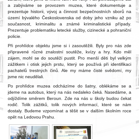
a zabýváme se provozem muzea, které dokumentuje a
prezentuje historii, vývoj a činnost bezpečnostních sborů na
území bývalého Československa od doby jeho vzniku až po
současnost, kriminalitu a známé kriminalistické případy.
Prezentuje problematiku letecké služby, cizinecké a pohraniční
policie.
Při prohlídce objektu jsme si i zasoutěžili. Byly pro nás zde
připravené různé znalostní soutěže, kvízy a hry. Kdo měl
zájem, mohl se do soutěží pustit. Pro menší děti byl velkým
zážitkem i otisk jejich prstu, který se používá při identifikaci
pachatelů trestných činů. Ale my máme čisté svědomí, my
jsme nic neudělali.
Po prohlídce muzea odcházíme do šatny, oblékáme se a
jdeme na autobus, který na nás nedaleko čeká. Nasedáme, a
odjíždíme směrem Beroun. Zde na nás u školy budou čekat
rodič. Tolik zážitků, tolik nových informací, které se nám
dostaly. Budeme vzpomínat a těšit se v dalším školním roce
opět na Ledovou Prahu.