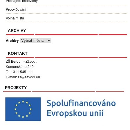
Pronájem tělocvičny
Procvičování
Volná místa
ARCHIVY
Archivy
KONTAKT
ZŠ Beroun - Závodí,
Komenského 249
Tel.: 311 545 111
E-mail:
zs@zavodi.eu
PROJEKTY