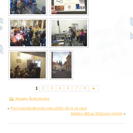
1
2
3
4
6
7
8
►
Aktuality
,
Školní družina
«
První pololetí školního roku 2024–25 je za námi
Setkání dětí se Strážcem přírody
»