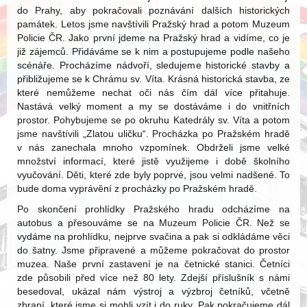
do Prahy, aby pokračovali poznávání dalších historických
památek. Letos jsme navštívili Pražský hrad a potom Muzeum
Policie ČR. Jako první jdeme na Pražský hrad a vidíme, co je
již zájemců. Přidáváme se k nim a postupujeme podle našeho
scénáře. Procházíme nádvoří, sledujeme historické stavby a
přibližujeme se k Chrámu sv. Víta. Krásná historická stavba, ze
které nemůžeme nechat oči nás čím dál více přitahuje.
Nastává velký moment a my se dostáváme i do vnitřních
prostor. Pohybujeme se po okruhu Katedrály sv. Víta a potom
jsme navštívili „Zlatou uličku“. Procházka po Pražském hradě
v nás zanechala mnoho vzpomínek. Obdrželi jsme velké
množství informací, které jistě využijeme i době školního
vyučování. Děti, které zde byly poprvé, jsou velmi nadšené. To
bude doma vyprávění z procházky po Pražském hradě.
Po skončení prohlídky Pražského hradu odcházíme na
autobus a přesouváme se na Muzeum Policie ČR. Než se
vydáme na prohlídku, nejprve svačina a pak si odkládáme věci
do šatny. Jsme připravené a můžeme pokračovat do prostor
muzea. Naše první zastavení je na četnické stanici. Četníci
zde působili před více než 80 lety. Zdejší příslušník s námi
besedoval, ukázal nám výstroj a výzbroj četníků, včetně
zbraní, které jsme si mohli vzít i do ruky. Pak pokračujeme dál