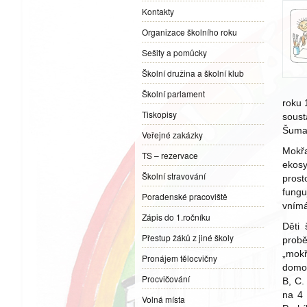
Kontakty
Organizace školního roku
Sešity a pomůcky
Školní družina a školní klub
Školní parlament
roku 
Tiskopisy
soust
Šumav
Veřejné zakázky
Mokř
TS – rezervace
ekosy
Školní stravování
prost
fungu
Poradenské pracoviště
vnímá
Zápis do 1.ročníku
Děti 
Přestup žáků z jiné školy
probě
„mokř
Pronájem tělocvičny
domov
Procvičování
B, C.
na 4 
Volná místa