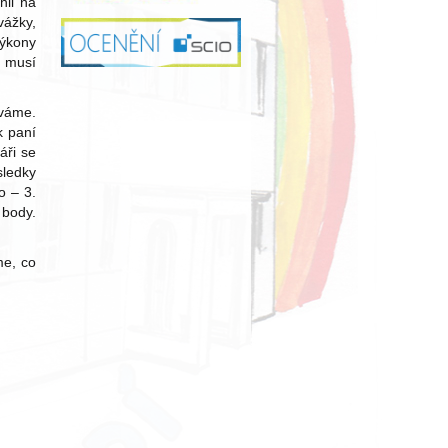
hli na
vážky,
Výkony
o musí
íváme.
k paní
áři se
sledky
o – 3.
 body.
me, co