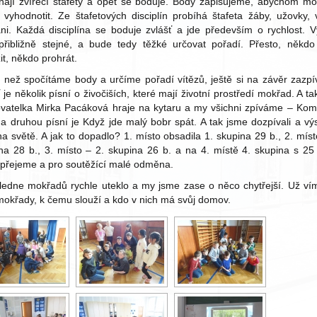
hají zvířecí štafety a opět se boduje. Body zapisujeme, abychom mo
 vyhodnotit. Ze štafetových disciplín probíhá štafeta žáby, užovky, 
ni. Každá disciplína se boduje zvlášť a jde především o rychlost. 
přibližně stejné, a bude tedy těžké určovat pořadí. Přesto, někd
zit, někdo prohrát.
, než spočítáme body a určíme pořadí vítězů, ještě si na závěr zazp
 je několik písní o živočiších, které mají životní prostředí mokřad. A ta
vatelka Mirka Pacáková hraje na kytaru a my všichni zpíváme – Kom
i a druhou písní je Když jde malý bobr spát. A tak jsme dozpívali a vý
na světě. A jak to dopadlo? 1. místo obsadila 1. skupina 29 b., 2. míst
na 28 b., 3. místo – 2. skupina 26 b. a na 4. místě 4. skupina s 25
přejeme a pro soutěžící malé odměna.
edne mokřadů rychle uteklo a my jsme zase o něco chytřejší. Už ví
mokřady, k čemu slouží a kdo v nich má svůj domov.