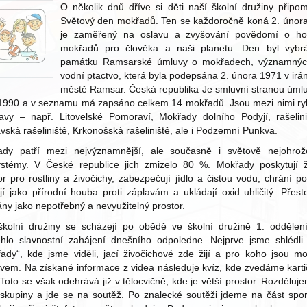
O několik dnů dříve si děti naší školní družiny připo
Světový den mokřadů. Ten se každoročně koná 2. únor
je zaměřený na oslavu a zvyšování povědomí o ho
mokřadů pro člověka a naši planetu. Den byl vybr
památku Ramsarské úmluvy o mokřadech, významnýc
vodní ptactvo, která byla podepsána 2. února 1971 v ir
městě Ramsar. Česká republika Je smluvní stranou úml
1990 a v seznamu má zapsáno celkem 14 mokřadů. Jsou mezi nimi ry
avy – např. Litovelské Pomoraví, Mokřady dolního Podyjí, rašelin
ská rašeliniště, Krkonošská rašeliniště, ale i Podzemní Punkva.
ady patří mezi nejvýznamnější, ale současně i světově nejohrože
stémy. V České republice jich zmizelo 80 %. Mokřady poskytují ž
or pro rostliny a živočichy, zabezpečují jídlo a čistou vodu, chrání po
jí jako přírodní houba proti záplavám a ukládají oxid uhličitý. Přest
ny jako nepotřebný a nevyužitelný prostor.
školní družiny se scházejí po obědě ve školní družině 1. oddělen
hlo slavnostní zahájení dnešního odpoledne. Nejprve jsme shlédli
ady“, kde jsme viděli, jací živočichové zde žijí a pro koho jsou m
em. Na získané informace z videa následuje kvíz, kde zvedáme karti
 Toto se však odehrává již v tělocvičně, kde je větší prostor. Rozděluj
skupiny a jde se na soutěž. Po znalecké soutěži jdeme na část spor