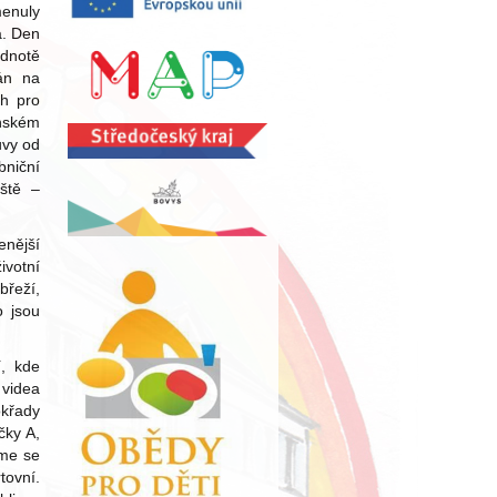
menuly
a. Den
dnotě
án na
h pro
ánském
uvy od
bniční
iště –
nější
ivotní
břeží,
o jsou
í, kde
 videa
okřady
čky A,
eme se
tovní.