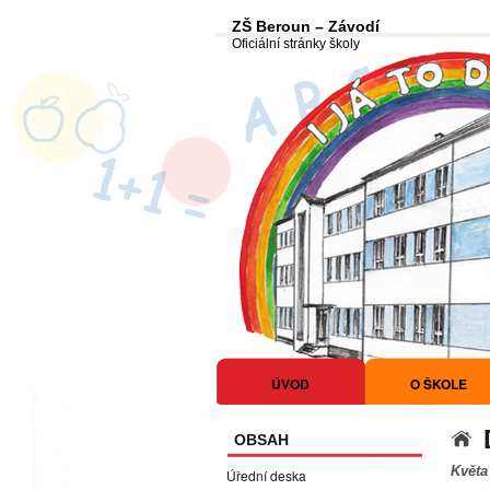
ZŠ Beroun – Závodí
Oficiální stránky školy
ÚVOD
O ŠKOLE
OBSAH
Květa
Úřední deska