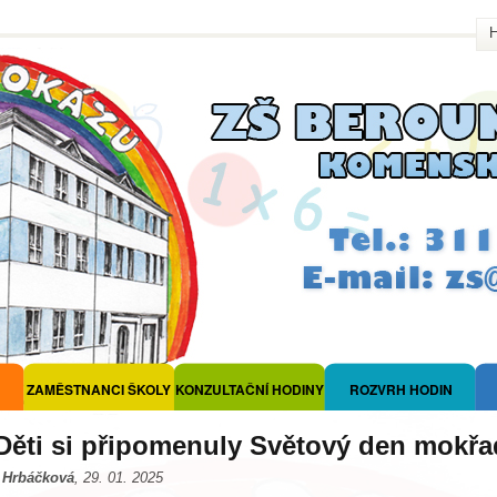
ZAMĚSTNANCI ŠKOLY
KONZULTAČNÍ HODINY
ROZVRH HODIN
Děti si připomenuly Světový den mokř
 Hrbáčková
, 29. 01. 2025