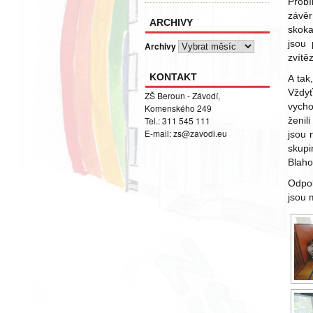
Probí
závěr
ARCHIVY
skoka
jsou 
Archivy
zvítě
KONTAKT
A tak
Vždyť
ZŠ Beroun - Závodí,
vycho
Komenského 249
ženil
Tel.: 311 545 111
E-mail:
zs@zavodi.eu
jsou 
skupi
Blaho
Odpol
jsou 