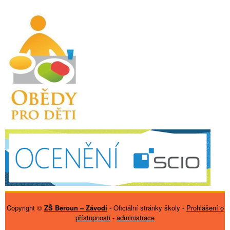
Copyright ©
ZŠ Beroun – Závodí
- Oficiální stránky školy -
Prohlášení o
přístupnosti
-
administrace