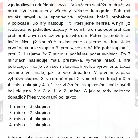
v jednotlivých odděleních zvyklí. V každém soutěžním družstvu
musí být zastoupeny všechny věkové kategorie. Pak má
soutěž smysl a je spravedlivá. Výměna hráčů proběhne
v poločase. Do hry nastoupí i ti, kteří ještě nehráli. A nyní již
rozlosujeme jednotlivé zápasy. V semifinále nastoupí prohraní
proti prohraným a vítězové proti vítězům. Potom již proběhne i
finále. Nyní již konečně rozlosujeme a jdeme na hru. Jako
první nastupuje skupina 3, proti 4, ve druhé hře pak skupina 1,
proti 2. Hrajeme 2x 7 minut a počítáme počet vybitých. Po 7
minutách následuje malá přestávka, výměna hráčů a hra
pokračuje. Hra je ve všech skupinách velice vyrovnaná, takže
uvidíme ve finále, jak to vše dopadne. V prvním zápase
vyhrává skupina 3, ve druhém pak 2, v semifinále bojují o 3. a
4. místo skupiny 4 a 1, ve vítězném skupinovém finále svádí
boj skupina 2 a 3 o 1. a 2. místo. A jak to tedy nakonec
dopadlo? Přes vyrovnaný boj takto:
místo – 3. skupina
místo – 2. skupina
místo – 4. skupina
místo – 1. skupina
Vítězům blahopřejeme a všem zúčastněným děkujeme za