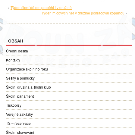
«
Týden čtení dětem proběhl i v družině
Týden míčových her v družině pokračoval kopanou
»
OBSAH
Úřední deska
Kontakty
Organizace školního roku
Sešity a pomůcky
Školní družina a školní klub
Školní parlament
Tiskopisy
Veřejné zakázky
TS – rezervace
Školní stravování