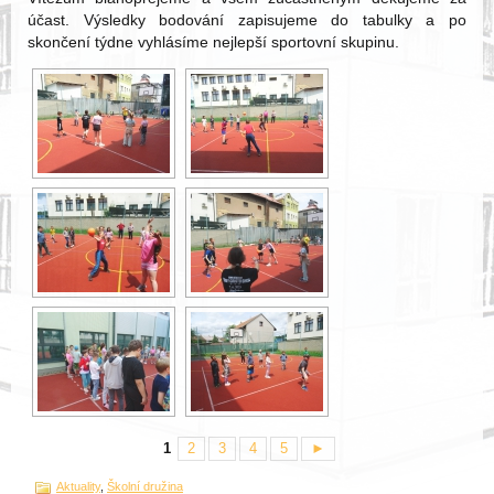
účast. Výsledky bodování zapisujeme do tabulky a po
skončení týdne vyhlásíme nejlepší sportovní skupinu.
1
2
3
4
5
►
Aktuality
,
Školní družina