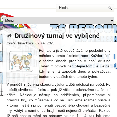
Družinový turnaj ve vybíjené
Květa Hrbáčková
, 09. 06. 2025
Pomalu a jistě odpočítáváme poslední dny
měsíce v tomto školním roce. Každoročně
v těchto dnech probíhá v naší družině
Týden míčových her. Stejně tomu je i letos,
kdy jsme již započali dnes a pokračovat
budeme v dalších dne tohoto týdne.
V pondělí 9. června skončila výuka a děti odchází na oběd. Po
obědě chvíle odpočinku a pak již všichni odcházíme na školní
hřiště. Následuje nástup po odděleních, připomínáme si
pravidla hry, co můžeme a co ne. Určujeme rozměr hřiště a
k tomu i ještě i připomenutí bezpečného chování a bezpečné
hry. Vždyť s námi dnes hrají i naši nejmenší prvňáčci. Pak se
již náš nástup mění na nástupy skupin 1 – 4, tak jak jsme