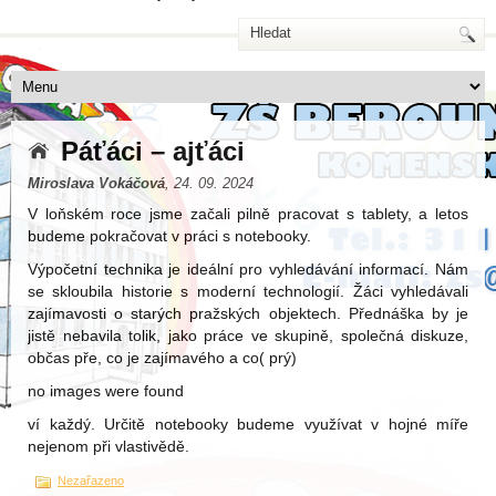
Páťáci – ajťáci
Miroslava Vokáčová
, 24. 09. 2024
V loňském roce jsme začali pilně pracovat s tablety, a letos
budeme pokračovat v práci s notebooky.
Výpočetní technika je ideální pro vyhledávání informací. Nám
se skloubila historie s moderní technologií. Žáci vyhledávali
zajímavosti o starých pražských objektech. Přednáška by je
jistě nebavila tolik, jako práce ve skupině, společná diskuze,
občas pře, co je zajímavého a co( prý)
no images were found
ví každý. Určitě notebooky budeme využívat v hojné míře
nejenom při vlastivědě.
Nezařazeno