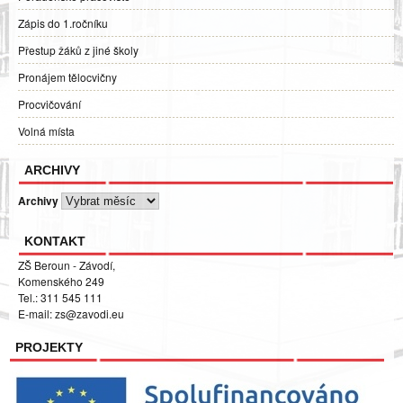
Zápis do 1.ročníku
Přestup žáků z jiné školy
Pronájem tělocvičny
Procvičování
Volná místa
ARCHIVY
Archivy
KONTAKT
ZŠ Beroun - Závodí,
Komenského 249
Tel.: 311 545 111
E-mail:
zs@zavodi.eu
PROJEKTY