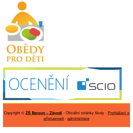
Copyright ©
ZŠ Beroun – Závodí
- Oficiální stránky školy -
Prohlášení o
přístupnosti
-
administrace