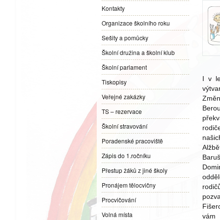
Kontakty
Organizace školního roku
Sešity a pomůcky
Školní družina a školní klub
Školní parlament
I v l
Tiskopisy
výtva
Veřejné zakázky
Změna
Bero
TS – rezervace
překv
Školní stravování
rodič
našic
Poradenské pracoviště
Alžbě
Zápis do 1.ročníku
Baruš
Domin
Přestup žáků z jiné školy
odděl
Pronájem tělocvičny
rodič
pozv
Procvičování
Fiše
Volná místa
vám 