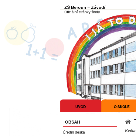
ZŠ Beroun – Závodí
Oficiální stránky školy
ÚVOD
O ŠKOLE
OBSAH
Květa
Úřední deska