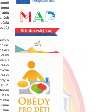
rouně
ě tomu
atriu
zných
očala
ozději
stnily
dnice.
alerii
Velmi
váni i
brázky
Sovové
brázky
řídy a
ěti 2.
kterým
. Mezi
minka
 Jsme
užině