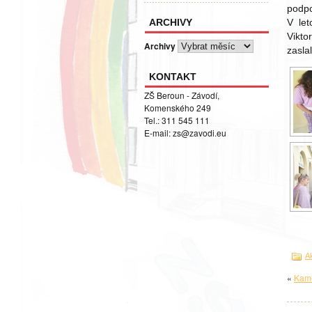
podp
ARCHIVY
V let
Vikto
Archivy
zasla
KONTAKT
ZŠ Beroun - Závodí,
Komenského 249
Tel.: 311 545 111
E-mail:
zs@zavodi.eu
Ak
«
Kame