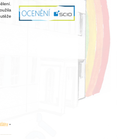
lení.
oužila
outěže
áťáky
»