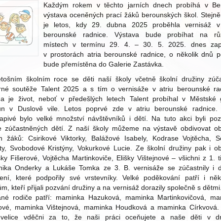
Každým rokem v těchto jarních dnech probíhá v Be
výstava oceněných prací žáků berounských škol. Stejn
je letos, kdy 29. dubna 2025 proběhla vernisáž v 
berounské radnice. Výstava bude probíhat na rů
místech v termínu 29. 4. – 30. 5. 2025. dnes zap
v prostorách atria berounské radnice, o několik dnů p
bude přemístěna do Galerie Zastávka.
etošním školním roce se děti naší školy včetně školní družiny zúča
rné soutěže Talent 2025 a s tím o vernisáže v atriu berounské ra
 je život, neboť v předešlých letech Talent probíhal v Městské g
un v Duslově vile. Letos poprvé zde v atriu berounské radnice. 
apivé bylo velké množství návštěvníků i dětí. Na tuto akci byli poz
e zúčastněných dětí. Z naší školy můžeme na výstavě obdivovat o
h žáků: Csirikové Viktorky, Balážové Isabely, Kodrase Vojtěcha, 
ty, Svobodové Kristýny, Vokurkové Lucie. Ze školní družiny pak i o
ky Fišerové, Vojtěcha Martinkoviče, Elišky Vištejnové – všichni z 1. t
ika Onderky a Lukáše Tomka ze 3. B. vernisáže se zúčastnily i d
ení, které podpořily své vrstevníky. Velké poděkování patří i ně
ům, kteří přijali pozvání družiny a na vernisáž dorazily společně s dětmi
ané rodiče patří: maminka Hazuková, maminka Martinkovičová, ma
rové, maminka Vištejnová, maminka Houdková a maminka Církvová.
velice vděčni za to, že naši práci oceňujete a naše děti v dr