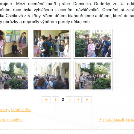
orujete. Mezi oceněné patří práce Dominika Onderky ze 4. oddě
ošním roce byla vyhlášeno i ocenění návštěvníků. Ocenění si zasl
rka Csiriková z 5. třídy. Všem dětem blahopřejeme a dětem, které do s
ly obrázky a neprošly výběrem poroty děkujeme.
◄
1
2
3
4
►
tuality
,
Školní družina
ny zmizelých
Prvňáčci kouzlí pro p